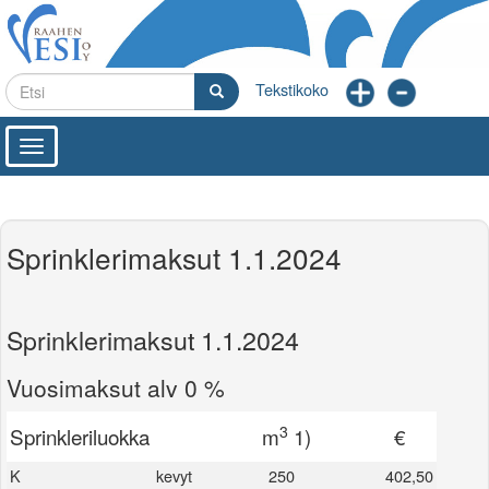
Hyppää
pääsisältöön
Etsi
Etsi
Toggle
navigation
Sprinklerimaksut 1.1.2024
Sprinklerimaksut 1.1.2024
Vuosimaksut alv 0 %
3
Sprinkleriluokka
m
1)
€
K
kevyt
250
402,50