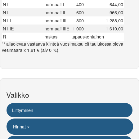
N I
normaali I
400
644,00
N II
normaali II
600
966,00
N III
normaali III
800
1 288,00
N IIIE
normaali IIIE
1 000
1 610,00
R
raskas
tapauskohtainen
1)
allaolevaa vastaava kiinteä vuosimaksu eli taulukossa oleva
vesimäärä x 1,61 € (alv 0 %).
Valikko
Liittyminen
Hinnat