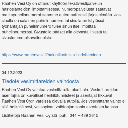
Raahen Vesi Oy on ottanut käyttöön tekstiviestipalvelun
häiriötilanteiden ilmoittamisessa. Numeropalvelusta saatavat
matkapuhelinnumerot saamme automaattisesti järjestelmään. Jos
sinulla on salainen puhelinnumero tai sinulla on käytössä
työnantajan puhelinnumero tulee sinun itse ilmoittaa
puhelinnumerosi. Sivustolle pääset alla olevasta linkistä tai
sivustomme pikavalinnoista.
https://www.raahenvesi.fi/hairiotilanteista-tiedottaminen
04.12.2023
Tiedote vesimittareiden vaihdosta
Raahen Vesi Oy vaihtaa vesimittareita alueittain. Vesimittareiden
asentajilla on kuvalliset henkilötunnisteet ja asentajat liikkuvat
Raahen Vesi Oy:n väreissä olevalla autolla. Jos vesimittarin vaihto ei
sillä hetkellä sovi, voi sopivan vaihtoajan sopia asentajan kanssa.
Lisätietoja Raahen Vesi Oy:stä puh. 044 – 439 3615