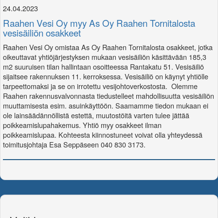
24.04.2023
Raahen Vesi Oy myy As Oy Raahen Tornitalosta
vesisäiliön osakkeet
Raahen Vesi Oy omistaa As Oy Raahen Tornitalosta osakkeet, jotka
oikeuttavat yhtiöjärjestyksen mukaan vesisäiliön käsittävään 185,3
m2 suuruisen tilan hallintaan osoitteessa Rantakatu 51. Vesisäiliö
sijaitsee rakennuksen 11. kerroksessa. Vesisäiliö on käynyt yhtiölle
tarpeettomaksi ja se on irrotettu vesijohtoverkostosta. Olemme
Raahen rakennusvalvonnasta tiedustelleet mahdollisuutta vesisäiliön
muuttamisesta esim. asuinkäyttöön. Saamamme tiedon mukaan ei
ole lainsäädännöllistä estettä, muutostöitä varten tulee jättää
poikkeamislupahakemus. Yhtiö myy osakkeet ilman
poikkeamislupaa. Kohteesta kiinnostuneet voivat olla yhteydessä
toimitusjohtaja Esa Seppäseen 040 830 3173.