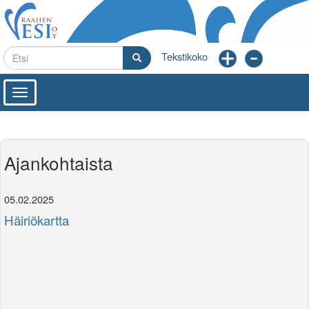
Hyppää
pääsisältöön
Etsi
Etsi
Toggle
navigation
Ajankohtaista
05.02.2025
Häiriökartta