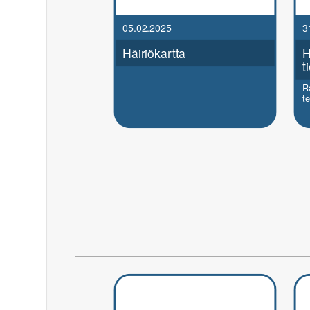
05.02.2025
3
Häiriökartta
H
t
R
te