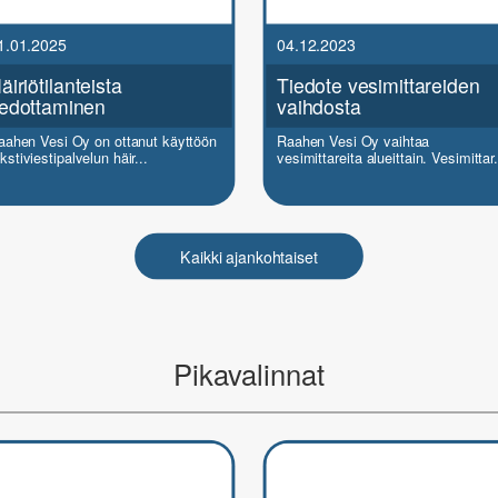
1.01.2025
04.12.2023
äiriötilanteista
Tiedote vesimittareiden
iedottaminen
vaihdosta
aahen Vesi Oy on ottanut käyttöön
Raahen Vesi Oy vaihtaa
kstiviestipalvelun häir...
vesimittareita alueittain. Vesimittar.
Kaikki ajankohtaiset
Pikavalinnat