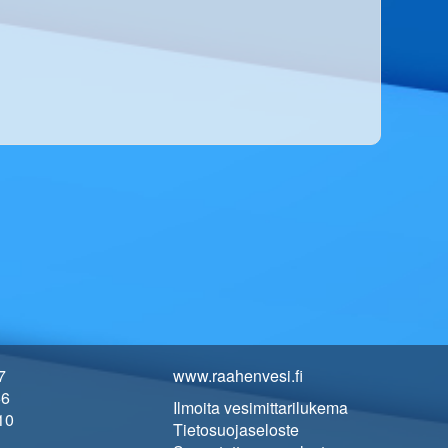
7
www.raahenvesi.fi
66
Ilmoita vesimittarilukema
10
Tietosuojaseloste