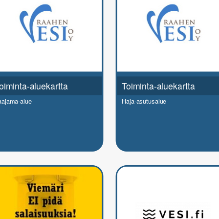
oiminta-aluekartta
Toiminta-aluekartta
aajama-alue
Haja-asutusalue