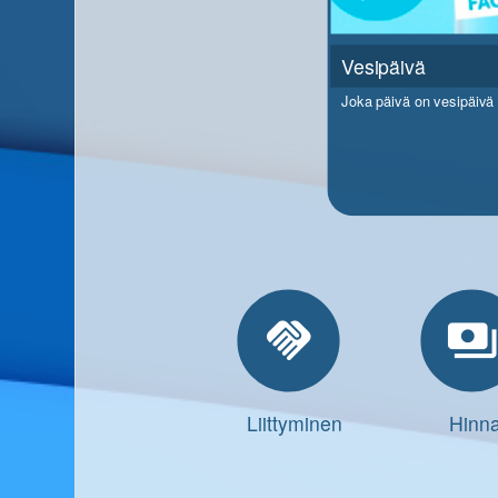
Vesipäivä
Joka päivä on vesipäivä
handshake
payment
Liittyminen
Hinna