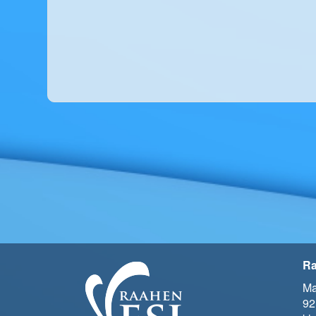
Ra
Ma
92