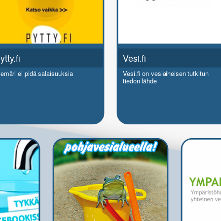
ytty.fi
Vesi.fi
iemäri ei pidä salaisuuksia
Vesi.fi on vesiaiheisen tutkitun
tiedon lähde