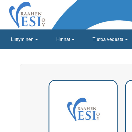
Hyppää
pääsisältöön
Main
Liittyminen
Hinnat
Tietoa vedestä
navigation