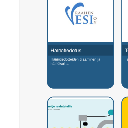
Häiriötiedotus
T
Häiriötiedotteiden tilaaminen ja
T
häiriökartta