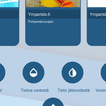
Ymparisto.fi
Ymparist
Pohjavedensuojelu
s
opacity
invert_colors
t
Tietoa-vedestä
Tieto jätevedestä
Vesim