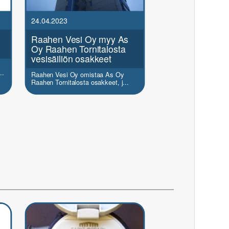
24.04.2023
Raahen Vesi Oy myy As
Oy Raahen Tornitalosta
vesisäiliön osakkeet
..
Raahen Vesi Oy omistaa As Oy
Raahen Tornitalosta osakkeet, j...