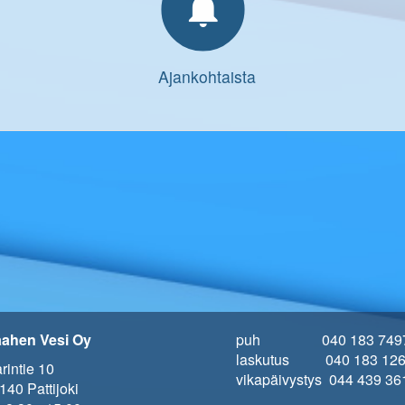
notifications
Ajankohtaista
ahen Vesi Oy
puh 040 183 749
laskutus 040 183 12
rintie 10
vikapäivystys 044 439 36
140 Pattijoki