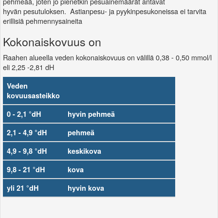
pehmeää, joten jo pienetkin pesuainemäärät antavat
hyvän pesutuloksen. Astianpesu- ja pyykinpesukoneissa ei tarvita
erillisiä pehmennysaineita
Kokonaiskovuus on
Raahen alueella veden kokonaiskovuus on välillä 0,38 - 0,50 mmol/l
eli 2,25 -2,81 dH
Veden
kovuusasteikko
0 - 2,1 °dH
hyvin pehmeä
2,1 - 4,9 °dH
pehmeä
4,9 - 9,8 °dH
keskikova
9,8 - 21 °dH
kova
yli 21 °dH
hyvin kova