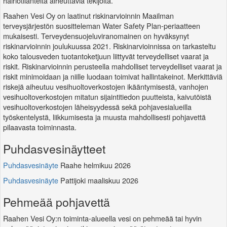
häiriötilanteita aiheuttavia tekijöitä.
Raahen Vesi Oy on laatinut riskinarvioinnin Maailman
terveysjärjestön suositteleman Water Safety Plan-periaatteen
mukaisesti. Terveydensuojeluviranomainen on hyväksynyt
riskinarvioinnin joulukuussa 2021. Riskinarvioinnissa on tarkasteltu
koko talousveden tuotantoketjuun liittyvät terveydelliset vaarat ja
riskit. Riskinarvioinnin perusteella mahdolliset terveydelliset vaarat ja
riskit minimoidaan ja niille luodaan toimivat hallintakeinot. Merkittäviä
riskejä aiheutuu vesihuoltoverkostojen ikääntymisestä, vanhojen
vesihuoltoverkostojen mitatun sijaintitiedon puutteista, kaivutöistä
vesihuoltoverkostojen läheisyydessä sekä pohjavesialueilla
työskentelystä, liikkumisesta ja muusta mahdollisesti pohjavettä
pilaavasta toiminnasta.
Puhdasvesinäytteet
Puhdasvesinäyte
Raahe helmikuu 2026
Puhdasvesinäyte
Pattijoki maaliskuu 2026
Pehmeää pohjavettä
Raahen Vesi Oy:n toiminta-alueella vesi on pehmeää tai hyvin