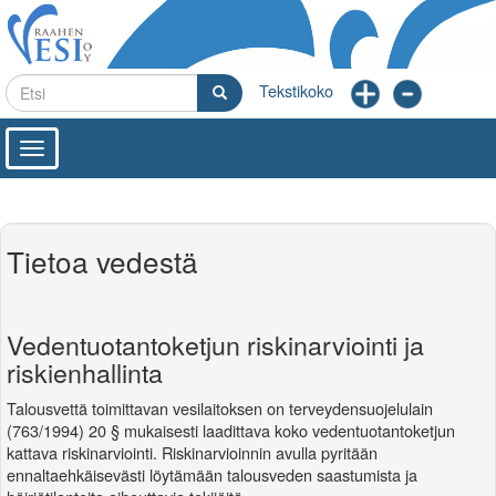
Hyppää
pääsisältöön
Etsi
Etsi
Toggle
navigation
Tietoa vedestä
Vedentuotantoketjun riskinarviointi ja
riskienhallinta
Talousvettä toimittavan vesilaitoksen on terveydensuojelulain
(763/1994) 20 § mukaisesti laadittava koko vedentuotantoketjun
kattava riskinarviointi. Riskinarvioinnin avulla pyritään
ennaltaehkäisevästi löytämään talousveden saastumista ja